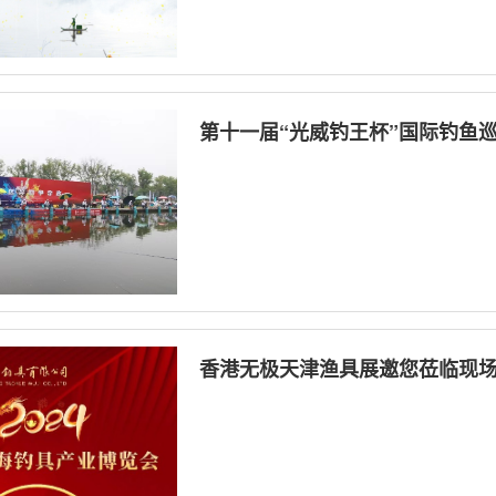
第十一届“光威钓王杯”国际钓鱼巡回赛
香港无极天津渔具展邀您莅临现场，2