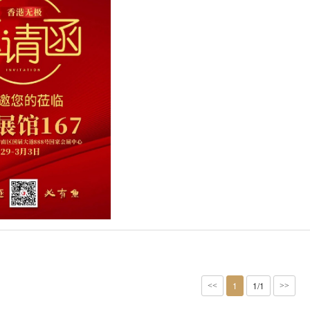
1
1/1
<<
>>