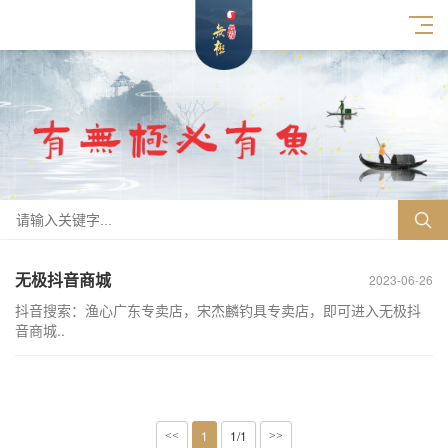
无极抖音商城
2023-06-26
抖音搜索：渔心广东专卖店，宋杰麟钓具专卖店，即可进入无极抖
音商城..
1
1/1
<<
>>