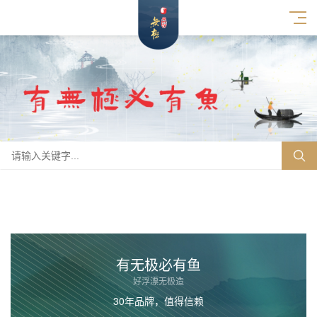
有无极必有鱼
好浮漂无极造
30年品牌，值得信赖