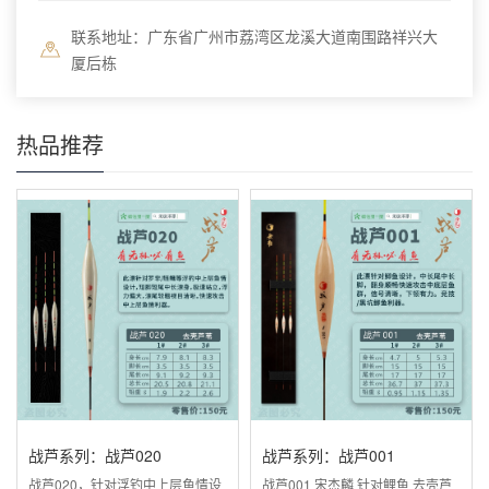
联系地址：广东省广州市荔湾区龙溪大道南围路祥兴大
厦后栋
热品推荐
战芦系列：战芦020
战芦系列：战芦001
战芦020，针对浮钓中上层鱼情设
战芦001 宋杰麟 针对鲤鱼 去壳芦