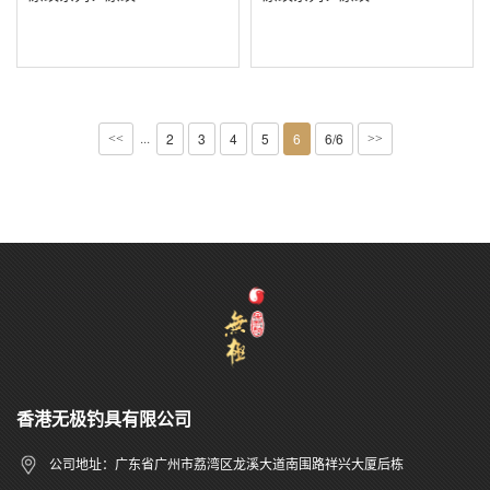
2
3
4
5
6
6/6
···
<<
>>
香港无极钓具有限公司
公司地址：广东省广州市荔湾区龙溪大道南围路祥兴大厦后栋