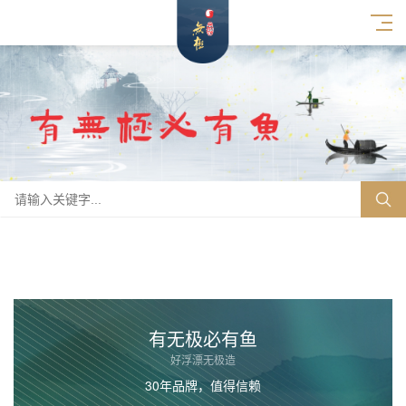
有无极必有鱼
好浮漂无极造
30年品牌，值得信赖