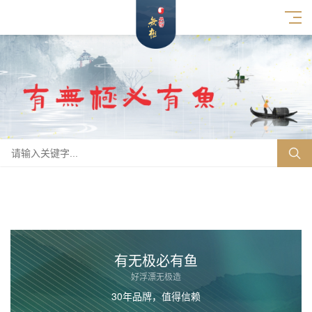
有无极必有鱼
好浮漂无极造
30年品牌，值得信赖